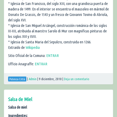
* Iglesia de San Francisco, del siglo XIII, con una grandiosa puerta de
madera de 1499. En el interior se encuentra el mausoleo en mármol de
Donato De Grassis, de 1543 y un fresco de Giovanni Tovino di Abriola,
del siglo XVI.
* Iglesia de San Miguel Arcángel, construcción románica de los siglos
XI-XII, atribuida al maestro Sarolo di Mur con magnificas pinturas de
los siglos XVI y XVII.
* Iglesia de Santa Maria del Sepulcro, construida en 1266.
Extraido de
Wikipedia
Sitio Oficial de la Comuna:
ENTRAR
Ufficio Anagraffe:
ENTRAR
|
Admin
|
9 diciembre, 2010
|
Deja un comentario
Potenza Città
Salsa de Miel
Salsa de miel
Ingredientes: