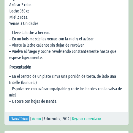
Azúcar 2 cdas.
Leche 350 cc
Miel 2 cdas.
Yemas 3 Unidades
– Lleve la leche a hervor.
– En un bols mezcle las yemas con la miel y el azúcar.
– Vierte la leche caliente sin dejar de revolver.
– Vuelva al fuego y cocine revolviendo constantemente hasta que
espese ligeramente.
Presentación
– En el centro de un plato sirva una porción de torta, de lado una
fritelle (buñuelo)
– Espolvoree con azúcar impalpable y rocíe los bordes con la salsa de
miel.
– Decore con hojas de menta.
|
Admin
|
8 diciembre, 2010
|
Deja un comentario
Platos Típicos