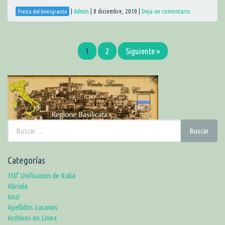
|
Admin
|
8 diciembre, 2010
|
Deja un comentario
Fiesta del Inmigrante
1
2
Siguiente »
Buscar:
Buscar
Categorías
150° Unificacion de Italia
Abriola
Anzi
Apellidos Lucanos
Archivos en Linea