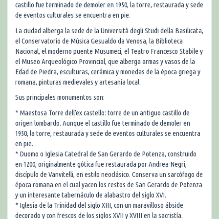
castillo fue terminado de demoler en 1950, la torre, restaurada y sede
de eventos culturales se encuentra en pie.
La ciudad alberga la sede de la Università degli Studi della Basilicata,
el Conservatorio de Música Gesualdo da Venosa, la Biblioteca
Nacional, el moderno puente Musumeci, el Teatro Francesco Stabile y
el Museo Arqueológico Provincial, que alberga armas y vasos de la
Edad de Piedra, esculturas, cerámica y monedas de la época griega y
romana, pinturas medievales y artesanía local.
Sus principales monumentos son:
* Maestosa Torre dell’ex castello: torre de un antiguo castillo de
origen lombardo. Aunque el castillo fue terminado de demoler en
1950, la torre, restaurada y sede de eventos culturales se encuentra
en pie.
* Duomo o Iglesia Catedral de San Gerardo de Potenza, construido
en 1200, originalmente gótica fue restaurada por Andrea Negri,
discípulo de Vanvitelli, en estilo neoclásico. Conserva un sarcófago de
época romana en el cual yacen los restos de San Gerardo de Potenza
y un interesante tabernáculo de alabastro del siglo XVI.
* Iglesia de la Trinidad del siglo XIII, con un maravilloso ábside
decorado y con frescos de los siglos XVII y XVIII en la sacristía.