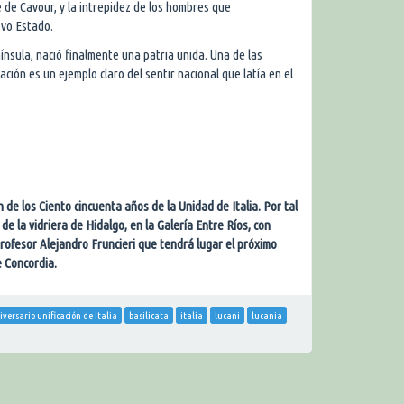
e de Cavour, y la intrepidez de los hombres que
evo Estado.
nsula, nació finalmente una patria unida. Una de las
ción es un ejemplo claro del sentir nacional que latía en el
de los Ciento cincuenta años de la Unidad de Italia. Por tal
de la vidriera de Hidalgo, en la Galería Entre Ríos, con
rofesor Alejandro Fruncieri que tendrá lugar el próximo
e Concordia.
iversario unificación de italia
basilicata
italia
lucani
lucania