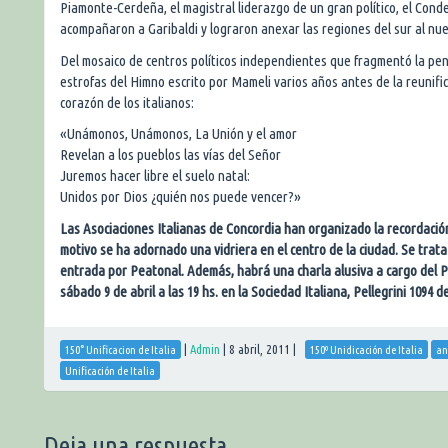
Piamonte-Cerdeña, el magistral liderazgo de un gran político, el Cond
acompañaron a Garibaldi y lograron anexar las regiones del sur al nu
Del mosaico de centros políticos independientes que fragmentó la pení
estrofas del Himno escrito por Mameli varios años antes de la reunifica
corazón de los italianos:
«Unámonos, Unámonos, La Unión y el amor
Revelan a los pueblos las vías del Señor
Juremos hacer libre el suelo natal:
Unidos por Dios ¿quién nos puede vencer?»
Las Asociaciones Italianas de Concordia han organizado la recordación 
motivo se ha adornado una vidriera en el centro de la ciudad. Se trata 
entrada por Peatonal. Además, habrá una charla alusiva a cargo del P
sábado 9 de abril a las 19 hs. en la Sociedad Italiana, Pellegrini 1094 d
|
Admin
|
8 abril, 2011
|
150° Unificacion de Italia
150º Unidicación de Italia
an
Unificación de Italia
Deja una respuesta