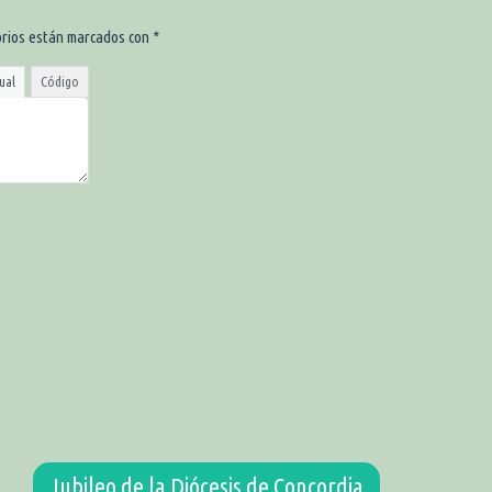
orios están marcados con
*
ual
Código
Jubileo de la Diócesis de Concordia