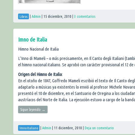
|
Admin
|
15 diciembre, 2010
|
3 comentarios
Libros
Imno de Italia
Himno Nacional de Italia
L’Inno di Mameli – o más precisamente, en Il Canto degli Italiani (tamb
el himno nacional italiano. Se aprobó con carácter provisional el 12 de
Origen del Himno de Italia
:
En el otoño de 1847, Goffredo Mameli escribió el texto de Il Canto deg
adaptarlo a músicas ya existentes lo envió al profesor Michele Novaro,
presentó el 10 de diciembre, en el Santuario de Oregina a los ciudada
austríacos del Norte de Italia. La ejecución estuvo a cargo de la band
Sigue leyendo
→
|
Admin
|
11 diciembre, 2010
|
Deja un comentario
Imno Italiano