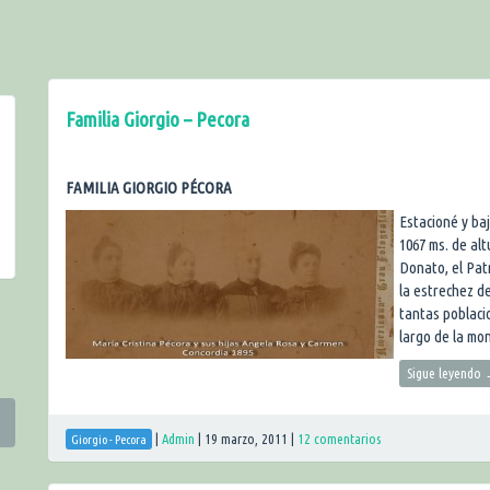
Familia Giorgio – Pecora
FAMILIA GIORGIO PÉCORA
Estacioné y baj
1067 ms. de alt
Donato, el Pat
la estrechez de
tantas poblacio
largo de la m
Sigue leyendo
|
Admin
|
19 marzo, 2011
|
12 comentarios
Giorgio - Pecora