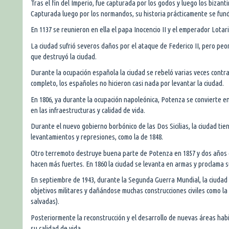
Tras el fin del Imperio, fue capturada por los godos y luego los bizant
Capturada luego por los normandos, su historia prácticamente se fund
En 1137 se reunieron en ella el papa Inocencio II y el emperador Lotari
La ciudad sufrió severos daños por el ataque de Federico II, pero peo
que destruyó la ciudad.
Durante la ocupación española la ciudad se rebeló varias veces contra
completo, los españoles no hicieron casi nada por levantar la ciudad.
En 1806, ya durante la ocupación napoleónica, Potenza se convierte en
en las infraestructuras y calidad de vida.
Durante el nuevo gobierno borbónico de las Dos Sicilias, la ciudad ti
levantamientos y represiones, como la de 1848.
Otro terremoto destruye buena parte de Potenza en 1857 y dos años d
hacen más fuertes. En 1860 la ciudad se levanta en armas y proclama su
En septiembre de 1943, durante la Segunda Guerra Mundial, la ciudad
objetivos militares y dañándose muchas construcciones civiles como la
salvadas).
Posteriormente la reconstrucción y el desarrollo de nuevas áreas habi
su calidad de vida.