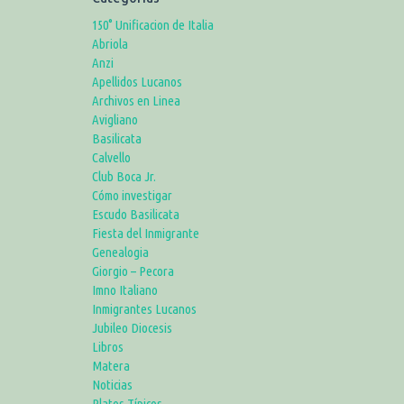
150° Unificacion de Italia
Abriola
Anzi
Apellidos Lucanos
Archivos en Linea
Avigliano
Basilicata
Calvello
Club Boca Jr.
Cómo investigar
Escudo Basilicata
Fiesta del Inmigrante
Genealogia
Giorgio – Pecora
Imno Italiano
Inmigrantes Lucanos
Jubileo Diocesis
Libros
Matera
Noticias
Platos Típicos