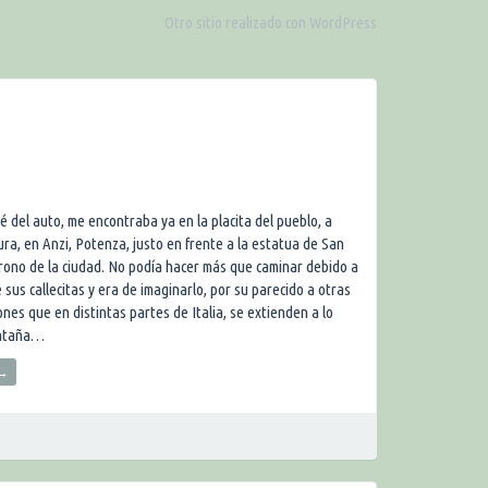
Otro sitio realizado con WordPress
é del auto, me encontraba ya en la placita del pueblo, a
ura, en Anzi, Potenza, justo en frente a la estatua de San
rono de la ciudad. No podía hacer más que caminar debido a
 sus callecitas y era de imaginarlo, por su parecido a otras
nes que en distintas partes de Italia, se extienden a lo
ontaña…
→