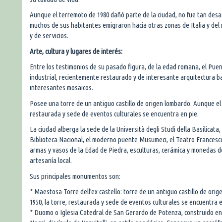
Aunque el terremoto de 1980 dañó parte de la ciudad, no fue tan desas
muchos de sus habitantes emigraron hacia otras zonas de Italia y del 
y de servicios.
Arte, cultura y lugares de interés:
Entre los testimonios de su pasado figura, de la edad romana, el Puen
industrial, recientemente restaurado y de interesante arquitectura ba
interesantes mosaicos.
Posee una torre de un antiguo castillo de origen lombardo. Aunque el c
restaurada y sede de eventos culturales se encuentra en pie.
La ciudad alberga la sede de la Università degli Studi della Basilicat
Biblioteca Nacional, el moderno puente Musumeci, el Teatro Francesco
armas y vasos de la Edad de Piedra, esculturas, cerámica y monedas d
artesanía local.
Sus principales monumentos son:
* Maestosa Torre dell’ex castello: torre de un antiguo castillo de ori
1950, la torre, restaurada y sede de eventos culturales se encuentra e
* Duomo o Iglesia Catedral de San Gerardo de Potenza, construido en