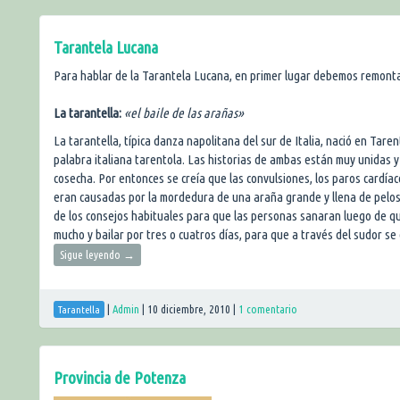
Tarantela Lucana
Para hablar de la Tarantela Lucana, en primer lugar debemos remonta
La tarantella:
«el baile de las arañas»
La tarantella, típica danza napolitana del sur de Italia, nació en Tare
palabra italiana tarentola. Las historias de ambas están muy unidas 
cosecha. Por entonces se creía que las convulsiones, los paros cardía
eran causadas por la mordedura de una araña grande y llena de pelos
de los consejos habituales para que las personas sanaran luego de q
mucho y bailar por tres o cuatros días, para que a través del sudor se 
Sigue leyendo
→
|
Admin
|
10 diciembre, 2010
|
1 comentario
Tarantella
Provincia de Potenza