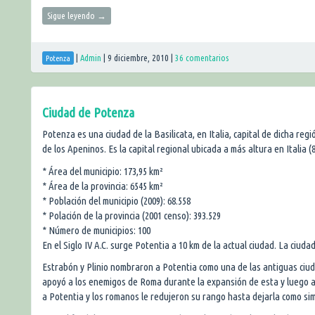
Sigue leyendo
→
|
Admin
|
9 diciembre, 2010
|
36 comentarios
Potenza
Ciudad de Potenza
Potenza es una ciudad de la Basilicata, en Italia, capital de dicha reg
de los Apeninos. Es la capital regional ubicada a más altura en Italia (
* Área del municipio: 173,95 km²
* Área de la provincia: 6545 km²
* Población del municipio (2009): 68.558
* Polación de la provincia (2001 censo): 393.529
* Número de municipios: 100
En el Siglo IV A.C. surge Potentia a 10 km de la actual ciudad. La ciuda
Estrabón y Plinio nombraron a Potentia como una de las antiguas ciuda
apoyó a los enemigos de Roma durante la expansión de esta y luego a
a Potentia y los romanos le redujeron su rango hasta dejarla como simp