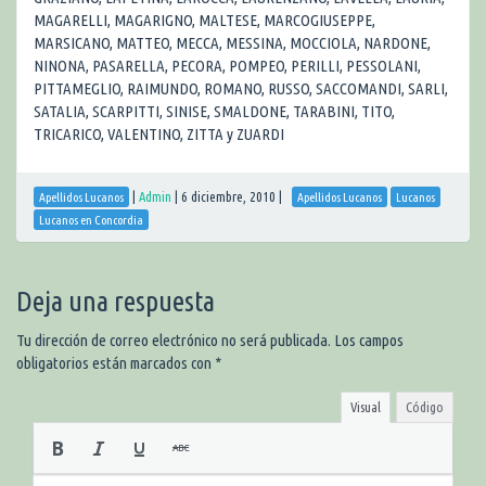
MAGARELLI, MAGARIGNO, MALTESE, MARCOGIUSEPPE,
MARSICANO, MATTEO, MECCA, MESSINA, MOCCIOLA, NARDONE,
NINONA, PASARELLA, PECORA, POMPEO, PERILLI, PESSOLANI,
PITTAMEGLIO, RAIMUNDO, ROMANO, RUSSO, SACCOMANDI, SARLI,
SATALIA, SCARPITTI, SINISE, SMALDONE, TARABINI, TITO,
TRICARICO, VALENTINO, ZITTA y ZUARDI
|
Admin
|
6 diciembre, 2010
|
Apellidos Lucanos
Apellidos Lucanos
Lucanos
Lucanos en Concordia
Deja una respuesta
Tu dirección de correo electrónico no será publicada.
Los campos
obligatorios están marcados con
*
Visual
Código