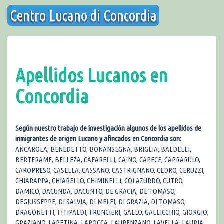
Saltar
Centro Lucano di Concordia
al
contenido
Apellidos Lucanos en
Concordia
Según nuestro trabajo de investigación algunos de los apellidos de
inmigrantes de origen Lucano y afincados en Concordia son:
ANCAROLA, BENEDETTO, BONANSEGNA, BRIGLIA, BALDELLI,
BERTERAME, BELLEZA, CAFARELLI, CAINO, CAPECE, CAPRARULO,
CAROPRESO, CASELLA, CASSANO, CASTRIGNANO, CEDRO, CERUZZI,
CHIARAPPA, CHIARELLO, CHIMINELLI, COLAZURDO, CUTRO,
DAMICO, DACUNDA, DACUNTO, DE GRACIA, DE TOMASO,
DEGIUSSEPPE, DI SALVIA, DI MELFI, DI GRAZIA, DI TOMASO,
DRAGONETTI, FITIPALDI, FRUNCIERI, GALLO, GALLICCHIO, GIORGIO,
GRAZIANO, LAPETINA, LAROCCA, LAURENZANO, LAVELLA, LAURIA,