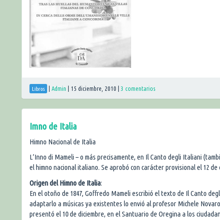
|
Admin
|
15 diciembre, 2010
|
3 comentarios
Libros
Imno de Italia
Himno Nacional de Italia
L’Inno di Mameli – o más precisamente, en Il Canto degli Italiani (tamb
el himno nacional italiano. Se aprobó con carácter provisional el 12 de
Origen del Himno de Italia
:
En el otoño de 1847, Goffredo Mameli escribió el texto de Il Canto deg
adaptarlo a músicas ya existentes lo envió al profesor Michele Novaro,
presentó el 10 de diciembre, en el Santuario de Oregina a los ciudada