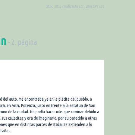
Otro sitio realizado con WordPress
in
- 2. página
é del auto, me encontraba ya en la placita del pueblo, a
ura, en Anzi, Potenza, justo en frente a la estatua de San
rono de la ciudad. No podía hacer más que caminar debido a
 sus callecitas y era de imaginarlo, por su parecido a otras
nes que en distintas partes de Italia, se extienden a lo
ontaña…