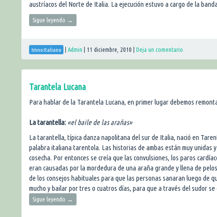
austríacos del Norte de Italia. La ejecución estuvo a cargo de la band
Sigue leyendo
→
|
Admin
|
11 diciembre, 2010
|
Deja un comentario
Imno Italiano
Tarantela Lucana
Para hablar de la Tarantela Lucana, en primer lugar debemos remonta
La tarantella:
«el baile de las arañas»
La tarantella, típica danza napolitana del sur de Italia, nació en Tare
palabra italiana tarentola. Las historias de ambas están muy unidas 
cosecha. Por entonces se creía que las convulsiones, los paros cardía
eran causadas por la mordedura de una araña grande y llena de pelos
de los consejos habituales para que las personas sanaran luego de q
mucho y bailar por tres o cuatros días, para que a través del sudor se 
Sigue leyendo
→