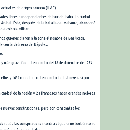
d actual es de origen romano (II AC).
des libres e independientes del sur de Italia. La ciudad
 Aníbal. Éste, después de la batalla del Metauro, abandonó
le colonia militar.
inos quienes dieron a la zona el nombre de Basilicata.
e con la del reino de Nápoles.
o.
r y más grave fue el terremoto del 18 de diciembre de 1273
 ellos y 1694 cuando otro terremoto la destruye casi por
 capital de la región y los franceses hacen grandes mejoras
ene nuevas construcciones, pero son constantes los
espués las conspiraciones contra el gobierno borbónico se
 unión al Reino de Italia.