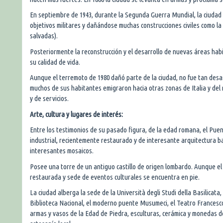
En septiembre de 1943, durante la Segunda Guerra Mundial, la ciudad
objetivos militares y dañándose muchas construcciones civiles como la
salvadas).
Posteriormente la reconstrucción y el desarrollo de nuevas áreas habi
su calidad de vida.
Aunque el terremoto de 1980 dañó parte de la ciudad, no fue tan desas
muchos de sus habitantes emigraron hacia otras zonas de Italia y del 
y de servicios.
Arte, cultura y lugares de interés:
Entre los testimonios de su pasado figura, de la edad romana, el Puen
industrial, recientemente restaurado y de interesante arquitectura ba
interesantes mosaicos.
Posee una torre de un antiguo castillo de origen lombardo. Aunque el c
restaurada y sede de eventos culturales se encuentra en pie.
La ciudad alberga la sede de la Università degli Studi della Basilicat
Biblioteca Nacional, el moderno puente Musumeci, el Teatro Francesco
armas y vasos de la Edad de Piedra, esculturas, cerámica y monedas d