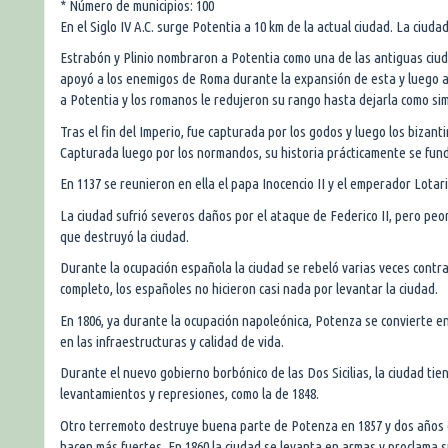
* Número de municipios: 100
En el Siglo IV A.C. surge Potentia a 10 km de la actual ciudad. La ciuda
Estrabón y Plinio nombraron a Potentia como una de las antiguas ciuda
apoyó a los enemigos de Roma durante la expansión de esta y luego a
a Potentia y los romanos le redujeron su rango hasta dejarla como simp
Tras el fin del Imperio, fue capturada por los godos y luego los bizant
Capturada luego por los normandos, su historia prácticamente se fund
En 1137 se reunieron en ella el papa Inocencio II y el emperador Lotari
La ciudad sufrió severos daños por el ataque de Federico II, pero peo
que destruyó la ciudad.
Durante la ocupación española la ciudad se rebeló varias veces contra
completo, los españoles no hicieron casi nada por levantar la ciudad.
En 1806, ya durante la ocupación napoleónica, Potenza se convierte en
en las infraestructuras y calidad de vida.
Durante el nuevo gobierno borbónico de las Dos Sicilias, la ciudad ti
levantamientos y represiones, como la de 1848.
Otro terremoto destruye buena parte de Potenza en 1857 y dos años d
hacen más fuertes. En 1860 la ciudad se levanta en armas y proclama su