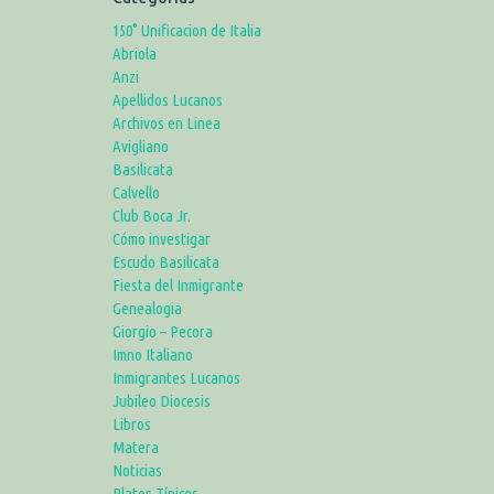
150° Unificacion de Italia
Abriola
Anzi
Apellidos Lucanos
Archivos en Linea
Avigliano
Basilicata
Calvello
Club Boca Jr.
Cómo investigar
Escudo Basilicata
Fiesta del Inmigrante
Genealogia
Giorgio – Pecora
Imno Italiano
Inmigrantes Lucanos
Jubileo Diocesis
Libros
Matera
Noticias
Platos Típicos