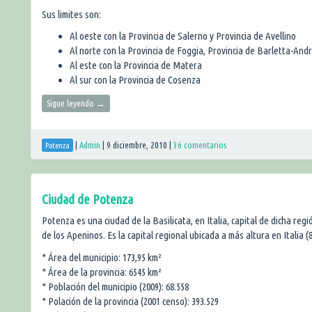
Sus limites son:
Al oeste con la Provincia de Salerno y Provincia de Avellino
Al norte con la Provincia de Foggia, Provincia de Barletta-Andri
Al este con la Provincia de Matera
Al sur con la Provincia de Cosenza
Sigue leyendo
→
|
Admin
|
9 diciembre, 2010
|
36 comentarios
Potenza
Ciudad de Potenza
Potenza es una ciudad de la Basilicata, en Italia, capital de dicha reg
de los Apeninos. Es la capital regional ubicada a más altura en Italia (
* Área del municipio: 173,95 km²
* Área de la provincia: 6545 km²
* Población del municipio (2009): 68.558
* Polación de la provincia (2001 censo): 393.529