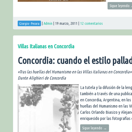
Sigue leyendo
|
Admin
|
19 marzo, 2011
|
12 comentarios
Giorgio - Pecora
Villas Italianas en Concordia
Concordia: cuando el estilo pall
«Tras las huellas del Humanismo en las Villas italianas en Concordia»
Dante Alighieri de Concordia
La tutela y la difusión de la le
también a través de una publicac
en Concordia, Argentina, en los 
huellas del Humanismo en las Vi
Carlos Orlando Biasizo y Alejand
enriquecido por las fotografías 
Sigue leyendo
→