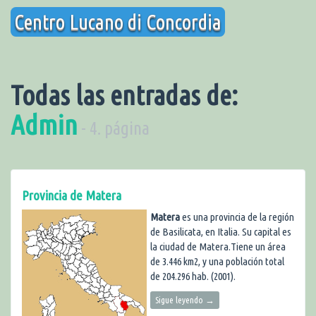
Saltar
Centro Lucano di Concordia
al
contenido
Todas las entradas de:
Admin
- 4. página
Provincia de Matera
Matera
es una provincia de la región
de Basilicata, en Italia. Su capital es
la ciudad de Matera.Tiene un área
de 3.446 km2, y una población total
de 204.296 hab. (2001).
Sigue leyendo
→