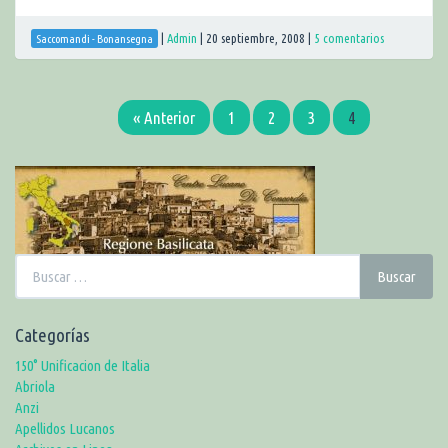
|
Admin
|
20 septiembre, 2008
|
5 comentarios
Saccomandi - Bonansegna
« Anterior
1
2
3
4
Buscar:
Buscar
Categorías
150° Unificacion de Italia
Abriola
Anzi
Apellidos Lucanos