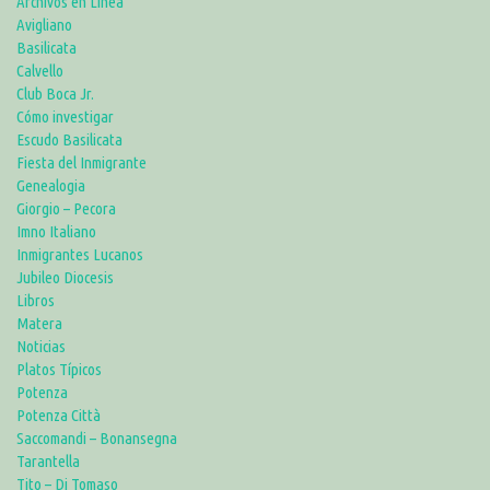
Archivos en Linea
Avigliano
Basilicata
Calvello
Club Boca Jr.
Cómo investigar
Escudo Basilicata
Fiesta del Inmigrante
Genealogia
Giorgio – Pecora
Imno Italiano
Inmigrantes Lucanos
Jubileo Diocesis
Libros
Matera
Noticias
Platos Típicos
Potenza
Potenza Città
Saccomandi – Bonansegna
Tarantella
Tito – Di Tomaso