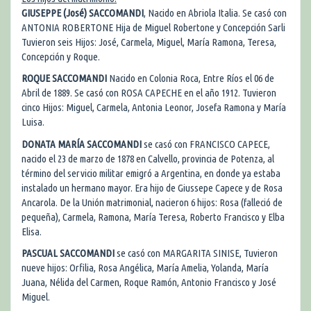
GIUSEPPE (José) SACCOMANDI
, Nacido en Abriola Italia. Se casó con
ANTONIA ROBERTONE Hija de Miguel Robertone y Concepción Sarli
Tuvieron seis Hijos: José, Carmela, Miguel, María Ramona, Teresa,
Concepción y Roque.
ROQUE SACCOMANDI
Nacido en Colonia Roca, Entre Ríos el 06 de
Abril de 1889. Se casó con ROSA CAPECHE en el año 1912. Tuvieron
cinco Hijos: Miguel, Carmela, Antonia Leonor, Josefa Ramona y María
Luisa.
DONATA MARÍA SACCOMANDI
se casó con FRANCISCO CAPECE,
nacido el 23 de marzo de 1878 en Calvello, provincia de Potenza, al
término del servicio militar emigró a Argentina, en donde ya estaba
instalado un hermano mayor. Era hijo de Giussepe Capece y de Rosa
Ancarola. De la Unión matrimonial, nacieron 6 hijos: Rosa (falleció de
pequeña), Carmela, Ramona, María Teresa, Roberto Francisco y Elba
Elisa.
PASCUAL SACCOMANDI
se casó con MARGARITA SINISE, Tuvieron
nueve hijos: Orfilia, Rosa Angélica, María Amelia, Yolanda, María
Juana, Nélida del Carmen, Roque Ramón, Antonio Francisco y José
Miguel.