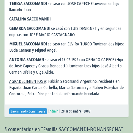
TERESA SACCOMANDI
se casó con JOSE CAPECHE tuvieron un hijo
llamado Juan.
CATALINA SACCOMANDI
.
GERARDA SACCOMANDI
se casó con LUIS DESIGNET y en segundas
nupcias con JOSÉ MARIO CASTAGNARO.
MIGUEL SACCOMANDI
se casó con ELVIRA TURCO Tuvieron dos hijos:
Lucia Carmen y Miguel Angel.
ANTONIA SACOMAN
se casó el 17-07-1922 con GENARO CAPECE (Hijo
de José Capece y Gracia Benedetti), tuvieron tres hijos José Alberto,
Carmen Ofelia y Olga Alicia.
AGRADECIMIENTOS A
: Fabián Saccomandi Argentino, residente en
España. Juan Carlos Corbella, Marisa Sacoman y a Ruben Esteybar de
Concordia, Entre Ríos por toda la información brindada.
|
Admin
|
20 septiembre, 2008
Saccomandi - Bonansegna
5 comentarios en “
Familia SACCOMANDI-BONANSEGNA
”