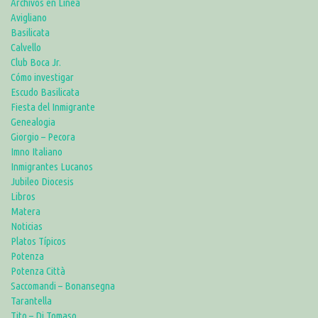
Archivos en Linea
Avigliano
Basilicata
Calvello
Club Boca Jr.
Cómo investigar
Escudo Basilicata
Fiesta del Inmigrante
Genealogia
Giorgio – Pecora
Imno Italiano
Inmigrantes Lucanos
Jubileo Diocesis
Libros
Matera
Noticias
Platos Típicos
Potenza
Potenza Città
Saccomandi – Bonansegna
Tarantella
Tito – Di Tomaso