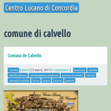
Saltar
Centro Lucano di Concordia
al
contenido
comune di calvello
Comuna de Calvello
|
Admin
|
25 marzo, 2011
|
3 comentarios
|
Calvello
basilicata
calvello
calvello potenza
calvello potenza basilicata
comuna de calvello
comune
comune di calvello
lucani
lucano
Lucanos
potenza